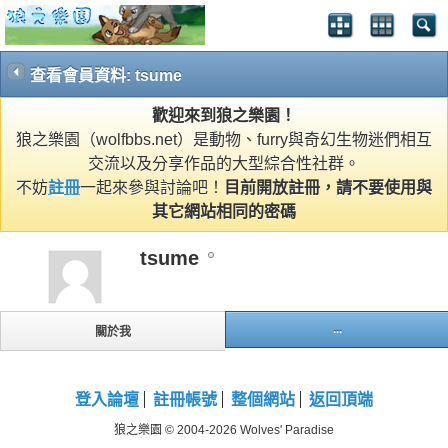
查看會員資料: tsume
歡迎來到狼之樂園！
狼之樂園（wolfbbs.net）是動物、furry與奇幻生物迷們相互
交流以及分享作品的大型綜合性社群。
不妨
註冊
一起來參與討論吧！
目前開放註冊，請不要使用與
其它網站相同的密碼
tsume
...
關於我
登入論壇
註冊帳號
整個網站
返回頂端
狼之樂園 © 2004-2026 Wolves' Paradise