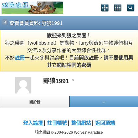
查看會員資料: 野狼1991
歡迎來到狼之樂園！
狼之樂園（wolfbbs.net）是動物、furry與奇幻生物迷們相互
交流以及分享作品的大型綜合性社群。
不妨
註冊
一起來參與討論吧！
目前開放註冊，請不要使用與
其它網站相同的密碼
野狼1991
...
關於我
登入論壇
註冊帳號
整個網站
返回頂端
狼之樂園 © 2004-2026 Wolves' Paradise