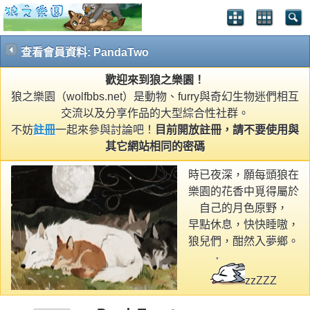
查看會員資料: PandaTwo
歡迎來到狼之樂園！
狼之樂園（wolfbbs.net）是動物、furry與奇幻生物迷們相互
交流以及分享作品的大型綜合性社群。
不妨
註冊
一起來參與討論吧！
目前開放註冊，請不要使用與
其它網站相同的密碼
時已夜深，願每頭狼在
樂園的花香中覓得屬於
自己的月色原野，
早點休息，快快睡嗷，
狼兒們，酣然入夢鄉。
zzZZZ