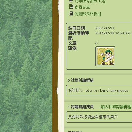
找尋所有發表主題
查看文章
瀏覽部落格條目
註冊日期
2005-07-31
最近活動時
2016-07-18
10:54 PM
間
文章
0
頭像
0
社群討論群組
修諾斯 is not a member of any groups
1
討論群組成員
加入社群討論群組
具有特殊版塊查看權限的用戶