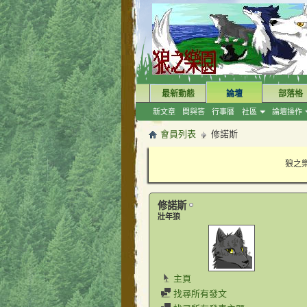
最新動態
論壇
部落格
新文章
問與答
行事曆
社區
論壇操作
會員列表
修諾斯
狼之樂
修諾斯
壯年狼
主頁
找尋所有發文