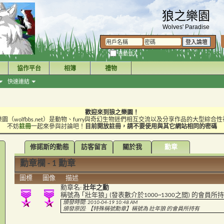
狼之樂園
Wolves' Paradise
自動登入
協作平台
相簿
禮物
快速連結
歡迎來到狼之樂園！
園（wolfbbs.net）是動物、furry與奇幻生物迷們相互交流以及分享作品的大型綜合
不妨
註冊
一起來參與討論吧！
目前開放註冊，請不要使用與其它網站相同的密碼
修諾斯的動態
訪客留言
關於我
勳章
勳章欄 - 1 勳章
圖標
圖像
描述
勳章名:
壯年之勳
稱號為 ｢壯年狼｣ (發表數介於1000~1300之間) 的會員所
頒發時間: 2010-04-19 10:48 AM
頒發原因: 【特殊稱號勳章】稱號為 壯年狼 的會員所持有