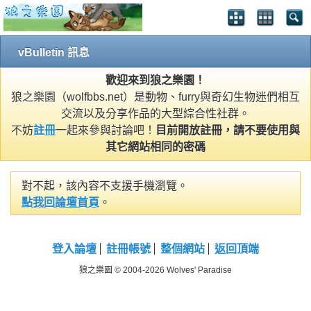
vBulletin 訊息
歡迎來到狼之樂園！
狼之樂園（wolfbbs.net）是動物、furry與奇幻生物迷們相互
交流以及分享作品的大型綜合性社群。
不妨
註冊
一起來參與討論吧！
目前開放註冊，請不要使用與
其它網站相同的密碼
對不起，該內容不支援手機瀏覽。
點我回論壇首頁
。
登入論壇
註冊帳號
整個網站
返回頂端
狼之樂園 © 2004-2026 Wolves' Paradise