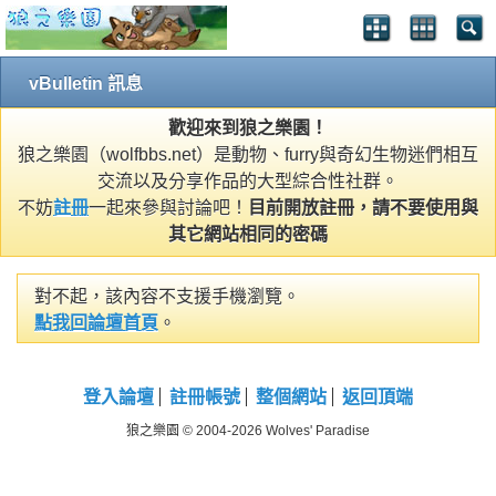
vBulletin 訊息
歡迎來到狼之樂園！
狼之樂園（wolfbbs.net）是動物、furry與奇幻生物迷們相互
交流以及分享作品的大型綜合性社群。
不妨
註冊
一起來參與討論吧！
目前開放註冊，請不要使用與
其它網站相同的密碼
對不起，該內容不支援手機瀏覽。
點我回論壇首頁
。
登入論壇
註冊帳號
整個網站
返回頂端
狼之樂園 © 2004-2026 Wolves' Paradise