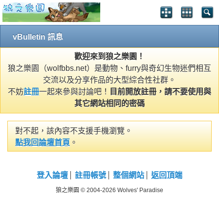
vBulletin 訊息
歡迎來到狼之樂園！
狼之樂園（wolfbbs.net）是動物、furry與奇幻生物迷們相互
交流以及分享作品的大型綜合性社群。
不妨
註冊
一起來參與討論吧！
目前開放註冊，請不要使用與
其它網站相同的密碼
對不起，該內容不支援手機瀏覽。
點我回論壇首頁
。
登入論壇
註冊帳號
整個網站
返回頂端
狼之樂園 © 2004-2026 Wolves' Paradise