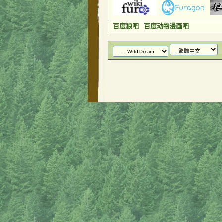
百度狼吧
百度动物漫画吧