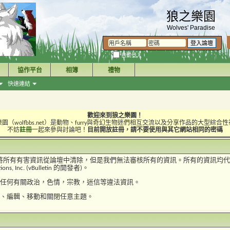
狼之樂園
Wolves' Paradise
自動登入
協作平台
相簿
禮物
快速連結
歡迎來到狼之樂園！
園（wolfbbs.net）是動物、furry與奇幻生物迷們相互交流以及分享作品的大型綜合
不妨
註冊
一起來參與討論吧！
目前開放註冊，請不要使用與其它網站相同的密碼
力將所有有害資訊從論壇中清除，但是我們無法審核所有的資訊。所有的資訊均代
s, Inc. (vBulletin 的開發者)。
任何有關政治，色情，宗教，迷信等違法資訊。
、編輯、移動和關閉任意主題。