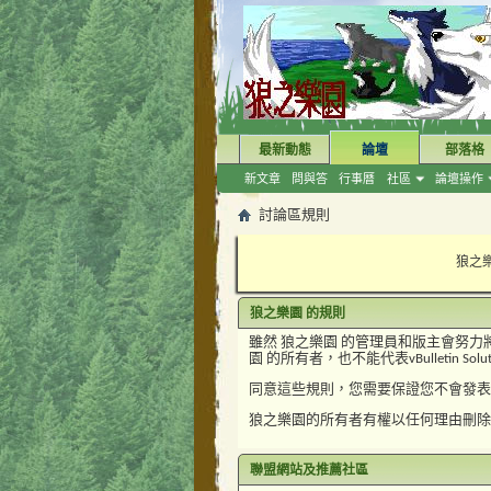
最新動態
論壇
部落格
新文章
問與答
行事曆
社區
論壇操作
討論區規則
狼之樂
狼之樂園 的規則
雖然 狼之樂園 的管理員和版主會努
園 的所有者，也不能代表vBulletin Solution
同意這些規則，您需要保證您不會發表
狼之樂園的所有者有權以任何理由刪除
聯盟網站及推薦社區