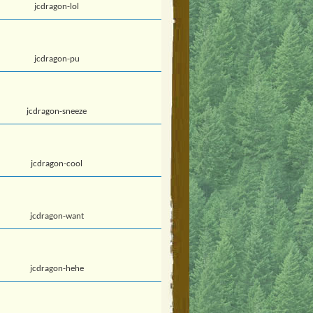
jcdragon-lol
jcdragon-pu
jcdragon-sneeze
jcdragon-cool
jcdragon-want
jcdragon-hehe