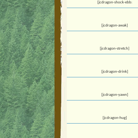
[jcdragon-shock-ebb:
[jcdragon-awak]
[jcdragon-stretch]
[jcdragon-drink]
[jcdragon-yawn]
[jcdragon-hug]