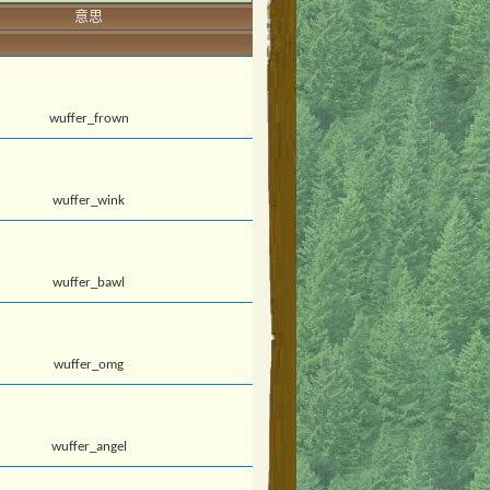
意思
wuffer_frown
wuffer_wink
wuffer_bawl
wuffer_omg
wuffer_angel