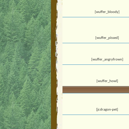
[wuffer_bloody]
[wuffer_pissed]
[wuffer_angryfrown]
[wuffer_howl]
[jcdragon-pet]