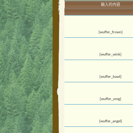
輸入的內容
[wuffer_frown]
[wuffer_wink]
[wuffer_bawl]
[wuffer_omg]
[wuffer_angel]