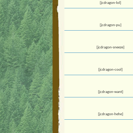
[jcdragon-lol]
[jcdragon-pu]
[jcdragon-sneeze]
[jcdragon-cool]
[jcdragon-want]
[jcdragon-hehe]