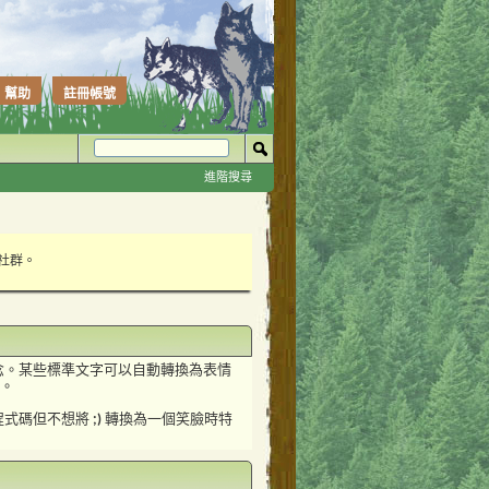
幫助
註冊帳號
進階搜尋
性社群。
念。某些標準文字可以自動轉換為表情
思。
程式碼但不想將
;)
轉換為一個笑臉時特