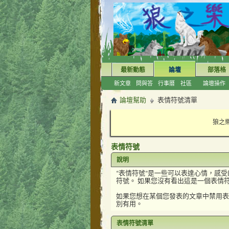
最新動態
論壇
部落格
新文章
問與答
行事曆
社區
論壇操作
論壇幫助
表情符號清單
狼之樂
表情符號
說明
“表情符號”是一些可以表達心情，感
符號。 如果您沒有看出這是一個表情
如果您想在某個您發表的文章中禁用表
別有用。
表情符號清單