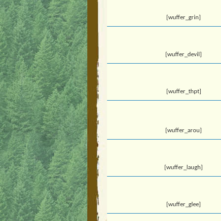
[wuffer_grin]
[wuffer_devil]
[wuffer_thpt]
[wuffer_arou]
[wuffer_laugh]
[wuffer_glee]