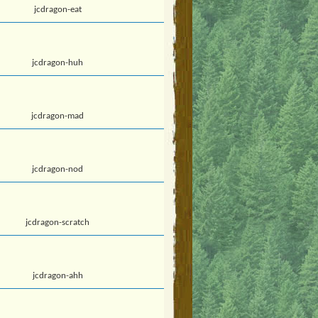
jcdragon-eat
jcdragon-huh
jcdragon-mad
jcdragon-nod
jcdragon-scratch
jcdragon-ahh