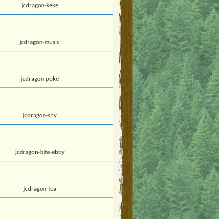
jcdragon-keke
jcdragon-music
jcdragon-poke
jcdragon-shy
jcdragon-bite-ebby
jcdragon-tea