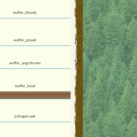
wuffer_bloody
wuffer_pissed
wuffer_angryfrown
wuffer_howl
jcdragon-pet