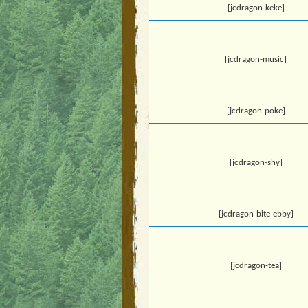
[jcdragon-keke]
[jcdragon-music]
[jcdragon-poke]
[jcdragon-shy]
[jcdragon-bite-ebby]
[jcdragon-tea]