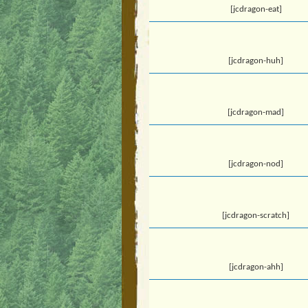
[jcdragon-eat]
[jcdragon-huh]
[jcdragon-mad]
[jcdragon-nod]
[jcdragon-scratch]
[jcdragon-ahh]