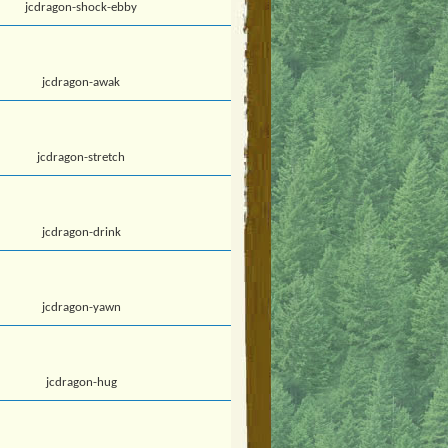
jcdragon-shock-ebby
jcdragon-awak
jcdragon-stretch
jcdragon-drink
jcdragon-yawn
jcdragon-hug