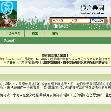
狼之樂園
Wolves' Paradise
自動登入
協作平台
相簿
禮物
快速連結
歡迎來到狼之樂園！
園（wolfbbs.net）是動物、furry與奇幻生物迷們相互交流以及分享作品的大型綜合
不妨
註冊
一起來參與討論吧！
目前開放註冊，請不要使用與其它網站相同的密碼
受的小圖片。如果您使用過郵件或者在網上聊過天，您一定很熟悉表情符號的概
符號，就把頭扭向一邊再看看； 發揮您的想像力就能瞭解這個符號要表達的意
情符號，您可以在發文時選擇“禁用表情符號”選項。這個選項在您想張貼一些