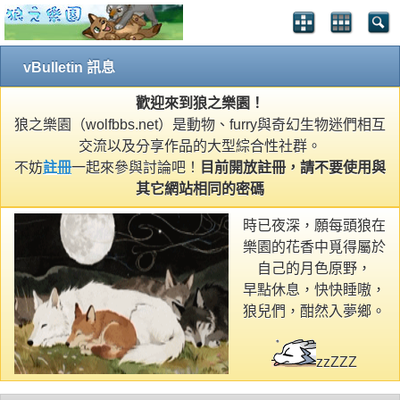
vBulletin 訊息
歡迎來到狼之樂園！
狼之樂園（wolfbbs.net）是動物、furry與奇幻生物迷們相互
交流以及分享作品的大型綜合性社群。
不妨
註冊
一起來參與討論吧！
目前開放註冊，請不要使用與
其它網站相同的密碼
時已夜深，願每頭狼在
樂園的花香中覓得屬於
自己的月色原野，
早點休息，快快睡嗷，
狼兒們，酣然入夢鄉。
zzZZZ