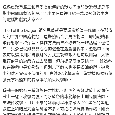
玩過魔獸爭霸三和喜愛魔龍傳奇的獸友們應該對遊戲或是電
影中飛龍印象深刻吧 ^^" 小馬在這裡介紹一款以飛龍為主角
的電腦遊戲給大家 ^^"
The I of the Dragon 顧名思義就是要玩家扮演一條龍，在那奇
幻的世界中四處翱翔，這遊戲結合了角色扮演，即時戰略和
飛行射擊三種類型，操作方法簡單不必去記一堆熱鍵，僅僅
靠一只滑鼠就能開開心心的遨遊在遊戲世界中，遊戲中，玩
家可以選擇用即時戰略的方式去攻擊敵人也可以用第一人稱
飛行射擊的遊戲方式去闖關，但前提是反應要快 ^^" 雖然各
位在遊戲中是條飛龍，但別忘了敵人也不是省油的燈，遊戲
中的敵人會毫不留情的用"高射砲"攻擊玩家，當然這時候各位
就要拿出籠族的看家本領噴火反擊囉．
遊戲一開始有三種龍族任君挑選，紅色的火龍數值上就像個
戰士一樣，攻擊力強，而水藍色的冰龍數值上則是個法師，
重法術攻擊，且吐出來的冰焰可以凍結敵人 ^^" 黑色的黑龍
數值上和暗黑死靈法師差不多，可招換殭屍協助作戰，剛開