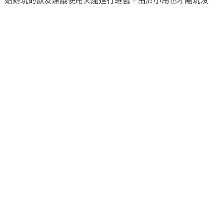
始遊玩的獸友建議使用火龍進行遊戲，由於小馬也才剛玩沒
多久，所以可不可能還有其他的隱藏飛龍我就還不知道了 ^^"
遊戲中，只要是在地上爬的會動都能抓起來吃 (其實是回覆體
力啦) ，敵人的類型包羅萬象，想吃什麼不用客氣卯起來抓吧
XD" ( 不過吃掉可是沒有經驗值得喔 )
遊戲畫面雖沒有很鮮豔，但也不會讓人覺得單調，地形的變
化也蠻多的，遊戲中的樹木當飛龍飛過的時候也會隨風飄
動，雖然只是個小動作但也看的出來製作小組的用心 ^^"
遊戲的音樂頗有中世紀感，會隨著遊戲中的節奏有所起伏，
雖然曲風變化不大，但也不會讓人有格格不入的感覺 ^^"
很少有這樣的遊戲出現在市面上 ^^" 喜愛飛龍的獸友可以到
官方網站去看看 ^^"
官方網站：
http://www.primal-soft.com/
遊戲部分截圖..