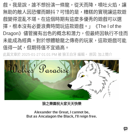
戲。我是說，誰不想扮演一條龍，從天而降，噴吐火焰，讓
無助的敵人因恐懼而顫抖？可惜的是，糟糕的實現讓這款遊
戲變得混亂不堪。在這個時期有這麼多優秀的遊戲可以選
擇，根本沒有必要浪費時間玩這款遊戲。」《The I of the
Dragon》儘管擁有出色的概念和潛力，但最終因執行不佳而
未能成為經典。對於想體驗龍之傳奇的玩家，這款遊戲可能
值得一試，但期待值不宜過高。
此篇文章於 2025-01-27
01:01 PM
被 狼王白牙 編輯。
原因:
加上簡介
狼之樂園祝大家天天快樂
Alexander the Great, I cannot be,
But as Ancalagon the Black, I'll reign free.