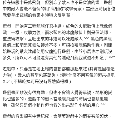
位在遊戲中是條飛龍，但別忘了敵人也不是省油的燈，遊戲
中的敵人會毫不留情的用"高射砲"攻擊玩家，當然這時候各位
就要拿出籠族的看家本領噴火反擊囉．
遊戲一開始有三種龍族任君挑選，紅色的火龍數值上就像個
戰士一樣，攻擊力強，而水藍色的冰龍數值上則是個法師，
重法術攻擊，且吐出來的冰焰可以凍結敵人 ^^" 黑色的黑龍
數值上和暗黑死靈法師差不多，可招換殭屍協助作戰，剛開
始遊玩的獸友建議使用火龍進行遊戲，由於小馬也才剛玩沒
多久，所以可不可能還有其他的隱藏飛龍我就還不知道了 ^^"
遊戲中，只要是在地上爬的會動都能抓起來吃 (其實是回覆體
力啦) ，敵人的類型包羅萬象，想吃什麼不用客氣卯起來抓吧
XD" ( 不過吃掉可是沒有經驗值得喔 )
遊戲畫面雖沒有很鮮豔，但也不會讓人覺得單調，地形的變
化也蠻多的，遊戲中的樹木當飛龍飛過的時候也會隨風飄
動，雖然只是個小動作但也看的出來製作小組的用心 ^^"
遊戲的音樂頗有中世紀感，會隨著遊戲中的節奏有所起伏，