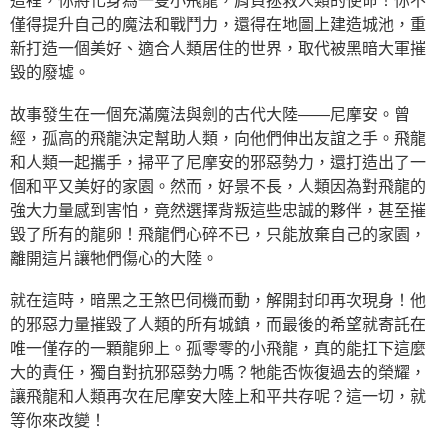
這裡，你將化身為一隻小飛龍，肩負拯救人類的使命！你不
僅得提升自己的魔法和戰鬥力，還得在地圖上建造城池，重
新打造一個美好、適合人類居住的世界，取代被黑暗大軍摧
毀的廢墟。
故事發生在一個充滿魔法與劍的古代大陸——尼摩安。曾
經，孤高的飛龍決定幫助人類，向他們伸出友誼之手。飛龍
和人類一起攜手，掃平了尼摩安的邪惡勢力，還打造出了一
個和平又美好的家園。然而，好景不長，人類因為對飛龍的
強大力量感到害怕，竟然選擇背叛這些忠誠的夥伴，甚至摧
毀了所有的龍卵！飛龍們心碎不已，只能放棄自己的家園，
離開這片讓牠們傷心的大陸。
就在這時，暗黑之王煞巴伺機而動，解開封印再次現身！他
的邪惡力量摧毀了人類的所有城鎮，而最後的希望就寄託在
唯一僅存的一顆龍卵上。孤零零的小飛龍，真的能扛下這麼
大的責任，獨自對抗邪惡勢力嗎？牠能否恢復過去的榮耀，
讓飛龍和人類再次在尼摩安大陸上和平共存呢？這一切，就
等你來改變！