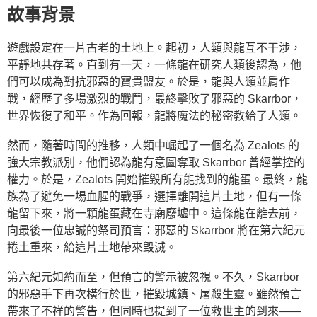
故事背景
遊戲設定在一片古老的土地上。起初，人類與龍互不干涉，
平靜地共存著。直到有一天，一條龍在研究人類後認為，他
們可以成為對抗邪惡的寶貴盟友。於是，龍與人類並肩作
戰，經歷了多場激烈的戰鬥，最終擊敗了邪惡的 Skarrbor，
世界恢復了和平。作為回報，龍將魔法的秘密教給了人類。
然而，隨著時間的推移，人類中崛起了一個名為 Zealots 的
強大宗教派別，他們認為龍有意圖奪取 Skarrbor 曾經掌控的
權力。於是，Zealots 開始摧毀所有能找到的龍蛋。最終，龍
族為了避免一場血腥的戰爭，選擇離開這片土地，但有一條
龍留下來，將一顆龍蛋藏在寺廟廢墟中。這條龍在離去前，
向最後一位忠誠的祭司預言：邪惡的 Skarrbor 將在第六紀元
捲土重來，給這片土地帶來毀滅。
第六紀元如約而至，但預言的警示被忽視。不久，Skarrbor
的邪惡手下再次橫行於世，摧毀城鎮、屠殺生靈。雖然預言
帶來了不祥的警告，但同時也提到了一位救世主的到來——