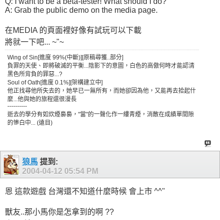
Q: I want to be a beta-tester! What should I do?
A: Grab the public demo on the media page.
在MEDIA 的頁面裡好像有試玩可以下載
將就一下吧... ~"~
Wing of Sin[進度 99%(中斷)][原稿尋獲..部分]
負罪的天使、即將破滅的平衡...陰影下的意圖，白色的高傲何時才能認清
黑色所背負的罪惡...?
Soul of Oath[進度 0.1%][架構建立中]
他正找尋他所失去的，她早已一無所有，而她卻因為他，又能再去拾起什
麼...他與她的旅程還很漫長
----------
逝去的學分有如炊煙裊裊，"當"的一聲化作一縷青煙，消散在成績單間隙
的慘白中... (遠目)
狼馬
提到:
2004-04-12
05:54 PM
恩 這款遊戲 台灣還不知道什麼時候 會上市 ^^"
獸友..那小馬你是怎拿到的啊 ??