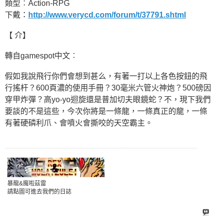
類型︰Action-RPG
下戴：
http://www.verycd.com/forum/t/37791.shtml
【 介】
轉自gamespot中文︰
假如我說飛行你們會想到甚么，有著一打以上各色按鈕的飛
行搖杆？600頁濃的使用手冊？30毫米六管火神炮？500磅因
穿甲炸彈？高yo-yo迴旋還是普加切夫眼鏡蛇？不，現下我們
要談的不是這些，今次你將是一條龍，一條真正的龍，一條
有著硬磷利爪、會噴火會撕咬的天空霸主。
暴龍&魔啦茲雷
請點圖可進去我們的日誌