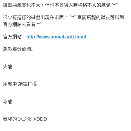
雖然曲風變化不大，但也不會讓人有格格不入的感覺 ^^"
很少有這樣的遊戲出現在市面上 ^^" 喜愛飛龍的獸友可以到
官方網站去看看 ^^"
官方網站：
http://www.primal-soft.com/
遊戲部分截圖..
火龍
用餐中 請誤打擾
冰龍
看我的 冰之炎 XDDD