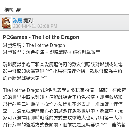
標籤:
無
狼馬
提到:
2004-04-11
03:09 PM
PCGames - The I of the Dragon
遊戲名稱：The I of the Dragon
遊戲類型：角色扮演 + 即時戰略 + 飛行射擊類型
玩過魔獸爭霸三和喜愛魔龍傳奇的獸友們應該對遊戲或是電
影中飛龍印象深刻吧 ^^" 小馬在這裡介紹一款以飛龍為主角
的電腦遊戲給大家 ^^"
The I of the Dragon 顧名思義就是要玩家扮演一條龍，在那奇
幻的世界中四處翱翔，這遊戲結合了角色扮演，即時戰略和
飛行射擊三種類型，操作方法簡單不必去記一堆熱鍵，僅僅
靠一只滑鼠就能開開心心的遨遊在遊戲世界中，遊戲中，玩
家可以選擇用即時戰略的方式去攻擊敵人也可以用第一人稱
飛行射擊的遊戲方式去闖關，但前提是反應要快 ^^" 雖然各