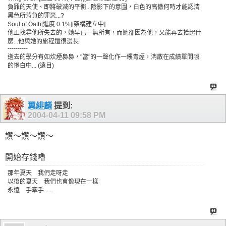
負罪的天使、即將破滅的平衡...陰影下的意圖，白色的高傲何時才能認清
黑色所背負的罪惡...?
Soul of Oath[進度 0.1%][架構建立中]
他正找尋他所失去的，她早已一無所有，而她卻因為他，又能再去拾起什
麼...他與她的旅程還很漫長
----------
逝去的學分有如炊煙裊裊，"當"的一聲化作一縷青煙，消散在成績單間隙
的慘白中... (遠目)
翼緋麟
提到:
2004-04-11
09:58 PM
讚～讚～讚～
開始存錢嚕
那年夏天 我們走呀走
以後的夏天 我們也會像現在一樣
永遠 手牽手......