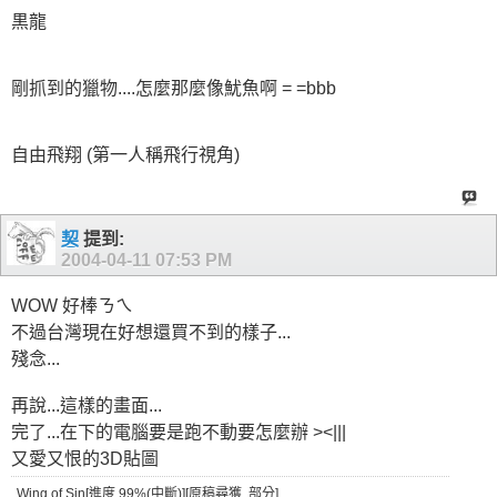
黒龍
剛抓到的獵物....怎麼那麼像魷魚啊 = =bbb
自由飛翔 (第一人稱飛行視角)
契
提到:
2004-04-11
07:53 PM
WOW 好棒ㄋㄟ
不過台灣現在好想還買不到的樣子...
殘念...
再說...這樣的畫面...
完了...在下的電腦要是跑不動要怎麼辦 ><|||
又愛又恨的3D貼圖
Wing of Sin[進度 99%(中斷)][原稿尋獲..部分]