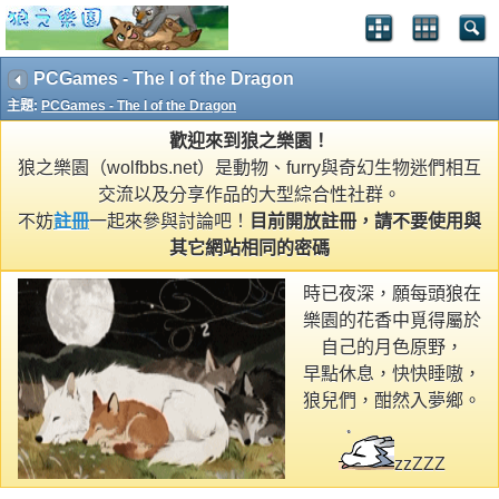
PCGames - The I of the Dragon
主題:
PCGames - The I of the Dragon
歡迎來到狼之樂園！
狼之樂園（wolfbbs.net）是動物、furry與奇幻生物迷們相互
交流以及分享作品的大型綜合性社群。
不妨
註冊
一起來參與討論吧！
目前開放註冊，請不要使用與
其它網站相同的密碼
時已夜深，願每頭狼在
樂園的花香中覓得屬於
自己的月色原野，
早點休息，快快睡嗷，
狼兒們，酣然入夢鄉。
zzZZZ