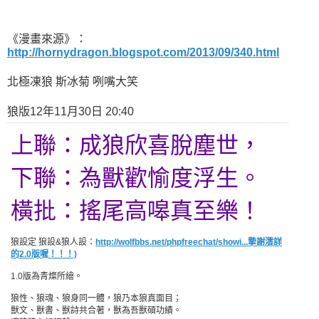
《漫畫來源》：
http://hornydragon.blogspot.com/2013/09/340.html
北極凍狼 斯冰菊 咧嘴大笑
狼版12年11月30日 20:40
上聯：成狼欣喜脫塵世，
下聯：為獸歡愉度浮生。
橫批：搖尾高嗥真至樂！
狼設定 狼設&狼人設：
http://wolfbbs.net/phpfreechat/showi...摯謝澐詳
的2.0版喔！！！)
1.0版為青燦所繪。
狼性、狼魂、狼身同一體，狼乃本狼真面目；
獸文、獸書、獸詩共合著，獸為吾獸碩功績。