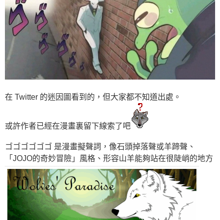
在 Twitter 的迷因圖看到的，但大家都不知道出處。
或許作者已經在漫畫裏留下線索了吧
ゴゴゴゴゴゴ 是漫畫擬聲詞，像石頭掉落聲或羊蹄聲、
「JOJO的奇妙冒險」風格、形容山羊能夠站在很陡峭的地方