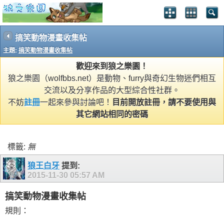
搞笑動物漫畫收集帖
主題:
搞笑動物漫畫收集帖
歡迎來到狼之樂園！
狼之樂園（wolfbbs.net）是動物、furry與奇幻生物迷們相互
交流以及分享作品的大型綜合性社群。
不妨
註冊
一起來參與討論吧！
目前開放註冊，請不要使用與
其它網站相同的密碼
標籤:
無
狼王白牙
提到:
2015-11-30
05:57 AM
搞笑動物漫畫收集帖
規則：