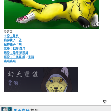
設定區：
主設：弦月
狼神雙子︰望
狼神雙子：朔
武器：戰斧 森月
貓設：晨族 斑羚掌
狐設：三尾狐 雛
／
彩版
嗚喵嗚喵
狼王白牙
提到: