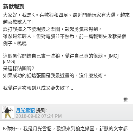
新獸報到
大家好，我是K。喜歡狼和四足。最近開始玩家有大貓，越來
越喜歡獸人了!
誤打誤撞之下發現狼之樂園，鼓起勇氣來報到。
雖然是年輕人，但對電腦並不熟悉，前一篇報到失敗就是個
例子。嗚嗚
這個暑假開始自己畫一些狼，覺得自己真的很弱。[IMG]
[/IMG]
是這樣貼圖嗎?
如果成功的話這張圖是我最近畫的，沒什麼技術。
我覺得這次報到八成又要失敗了...
月光雪貂
提到:
2018-09-02
07:24 PM
K你好~，我是月光雪貂，歡迎來到狼之樂園，新獸的文章都