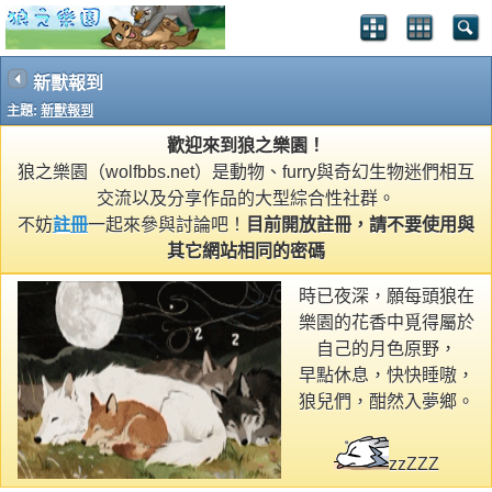
新獸報到
主題:
新獸報到
歡迎來到狼之樂園！
狼之樂園（wolfbbs.net）是動物、furry與奇幻生物迷們相互
交流以及分享作品的大型綜合性社群。
不妨
註冊
一起來參與討論吧！
目前開放註冊，請不要使用與
其它網站相同的密碼
時已夜深，願每頭狼在
樂園的花香中覓得屬於
自己的月色原野，
早點休息，快快睡嗷，
狼兒們，酣然入夢鄉。
zzZZZ