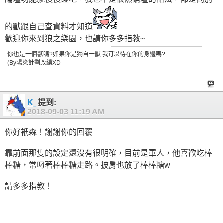
的獸跟自己查資料才知道
歡迎你來到狼之樂園，也請你多多指教~
你也是一個獸嗎?如果你是獨自一獸 我可以待在你的身邊嗎?
(By陽炎計劃改編XD
Kˍ
提到:
2018-09-03
11:19 AM
你好衹森！謝謝你的回覆
靠前面那隻的設定還沒有很明確，目前是軍人，他喜歡吃棒
棒糖，常叼著棒棒糖走路。披肩也放了棒棒糖w
請多多指教！