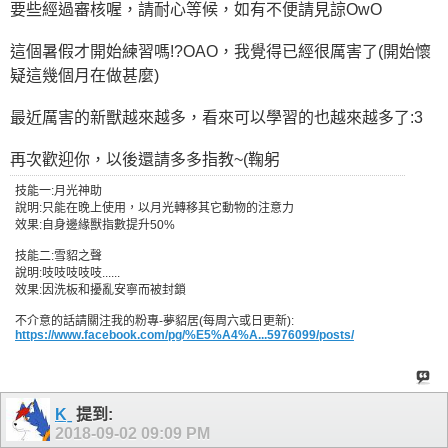
要些經過審核喔，請耐心等候，如有不便請見諒OwO
這個暑假才開始練習嗎!?OAO，我覺得已經很厲害了(開始懷
疑這幾個月在做甚麼)
最近厲害的新獸越來越多，看來可以學習的也越來越多了:3
再次歡迎你，以後還請多多指教~(鞠躬
技能一:月光神助
說明:只能在晚上使用，以月光轉移其它動物的注意力
效果:自身邊緣獸指數提升50%
技能二:雪貂之聲
說明:吱吱吱吱吱......
效果:因洗板和擾亂安寧而被封鎖
不介意的話請關注我的粉專-夢貂居(每周六或日更新):
https://www.facebook.com/pg/%E5%A4%A...5976099/posts/
Kˍ
提到:
2018-09-02
09:09 PM