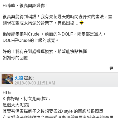
Hi峰峰，很高興認識你！
很高興能得到稱讚！我有先花幾天的時間查骨架的畫法，畫
到現在變成太拘泥於骨架了，有點困擾…
偏後那隻狼叫Crude ，前面的叫DOLF，兩隻都是軍人，
DOLF是Crude的上級的感覺。
好的！我有在到處逛逛摸索，希望能快點搞懂！
謝謝你的回覆！
火狼
提到:
2018-09-03
11:51 AM
HI hi
K 你好呀，初次見面(握爪
是個大大呢(跪
其實有個素描底子之後想要畫2D style 的圖應該很簡單
有素描底子應該很適合畫美式漫畫那種需要素描底子的圖(思