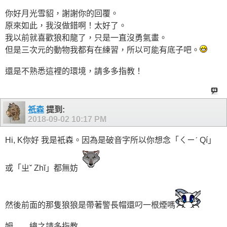
你好月光雪貂，謝謝你的回覆。
原來如此，我沒做錯啊！太好了。
我以前就喜歡狼和龍了，只是一直沒勇氣畫。
但是三次元的動物我都有在練習，所以可能有底子吧。
還是不熟悉這裡的環境，請多多指教！
祇森
提到:
2018-09-02
10:17 PM
Hi, K你好 我是衹森。因為是破音字所以你想念「ㄑㄧˊ Qí」
或「ㄓˇ Zhĭ」都無妨
然後前面的那隻狼狼是帶著警長帽還叼一根煙嗎
姆……總之請多指教