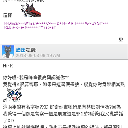
這樣
FFDm2af>FFWm2af A->++ C->++ D+ H+ P R T++++ W-> Z? Sm>++
RLU a- c+ e- f+>++++ h** i j p- sm
峰峰
提到:
2018-09-03
09:19 AM
Hi~K
你好喔~我是峰峰很高興認識你^^
我覺得K很厲害耶，如果是這暑假畫狼，感覺你對骨架相當熟
悉
這兩隻狼有名字嗎?XD 好奇你畫牠們是有甚麼劇情嗎?因為
我覺得一個像是警察一個是朋友還是罪犯的感覺(我又亂講話
了XD
論壇功能就慢慢碰吧，我也不是很熟論壇的語法，都是問別