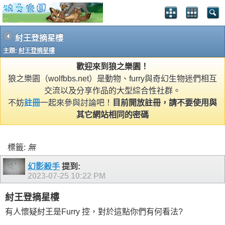
紂王登摘星樓
主題:
紂王登摘星樓
歡迎來到狼之樂園！
狼之樂園（wolfbbs.net）是動物、furry與奇幻生物迷們相互
交流以及分享作品的大型綜合性社群。
不妨
註冊
一起來參與討論吧！
目前開放註冊，請不要使用與
其它網站相同的密碼
標籤:
無
幻影殺手
提到:
2023-07-25
10:22 PM
紂王登摘星樓
有人懷疑紂王是Furry 控，對於這點你們有何看法?