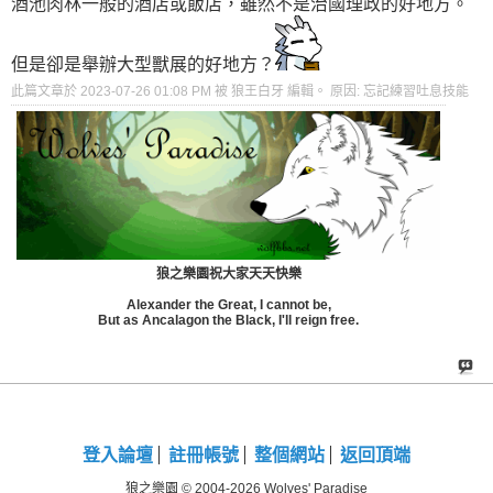
酒池肉林一般的酒店或飯店，雖然不是治國理政的好地方。
但是卻是舉辦大型獸展的好地方？
此篇文章於 2023-07-26
01:08 PM
被 狼王白牙 編輯。
原因:
忘記練習吐息技能
狼之樂園祝大家天天快樂
Alexander the Great, I cannot be,
But as Ancalagon the Black, I'll reign free.
登入論壇
註冊帳號
整個網站
返回頂端
狼之樂園 © 2004-2026 Wolves' Paradise