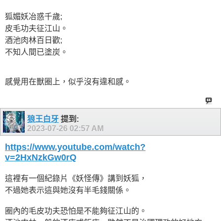
狐媚妖冶惑千歲;
皮毛功夫征江山。
酒池肉林百日歡;
不知人間已塗炭。
感覺用在獸圈上，似乎沒有違和感。
狼王白牙
提到:
2023-07-26
02:57 AM
https://www.youtube.com/watch?
v=2HxNzkGw0rQ
這裡有一個紀錄片《妖怪傳》講到妖狐，
不過她表示這與她沒有半毛錢關係。
圈內的毛皮功夫恐怕是不能夠征江山的。