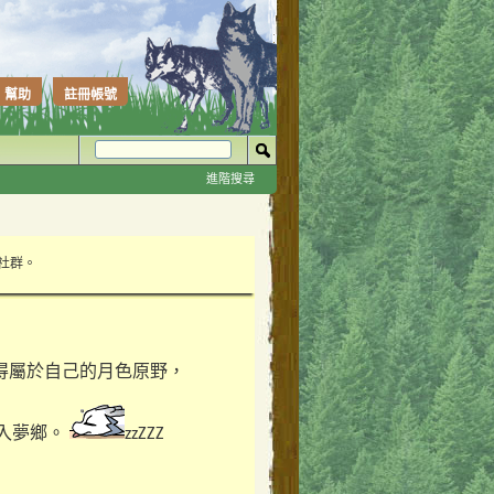
幫助
註冊帳號
進階搜尋
性社群。
得屬於自己的月色原野，
入夢鄉。
zzZZZ