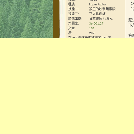
（
種族
Lupus Alpha
「
技能一
狼王的咬擊無限段
技能二
巨大化肉球
頭像出處
日本畫家 わおん
趁
樂園幣
36,001.27
下
文章
101
讚
202
答
在 267 個帖子中被讚了 515 次
你
勳章欄
野
锋
狼
總勳章數
: 4
中
享
物
子
「
何
答
當
仰
银