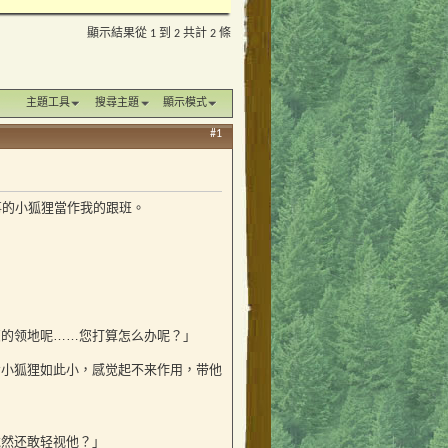
顯示結果從 1 到 2 共計 2 條
主題工具
搜尋主題
顯示模式
#1
故事的小狐狸當作我的跟班。
您的领地呢……您打算怎么办呢？」
看小狐狸如此小，感觉起不来作用，带他
竟然还敢轻视他？」