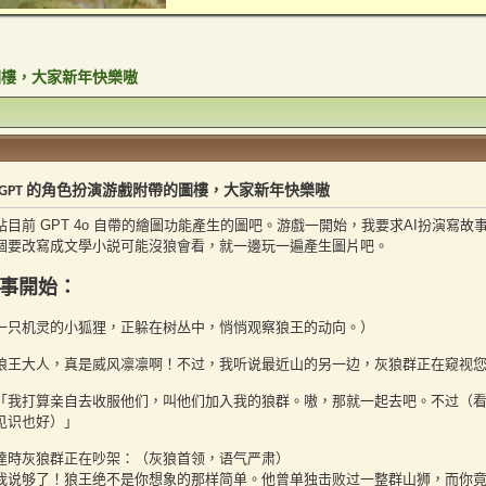
的圖樓，大家新年快樂嗷
 GPT 的角色扮演游戲附帶的圖樓，大家新年快樂嗷
貼目前 GPT 4o 自帶的繪圖功能產生的圖吧。游戲一開始，我要求AI扮演寫
個要改寫成文學小説可能沒狼會看，就一邊玩一遍產生圖片吧。
事開始：
一只机灵的小狐狸，正躲在树丛中，悄悄观察狼王的动向。）
狼王大人，真是威风凛凛啊！不过，我听说最近山的另一边，灰狼群正在窥视
「我打算亲自去收服他们，叫他们加入我的狼群。嗷，那就一起去吧。不过（
见识也好）」
達時灰狼群正在吵架：（灰狼首领，语气严肃）
我说够了！狼王绝不是你想象的那样简单。他曾单独击败过一整群山狮，而你