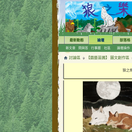
最新動態
論壇
部落格
新文章
問與答
行事曆
社區
論壇操作
討論區
【園藝苗圃】 圖文創作區
狼之樂