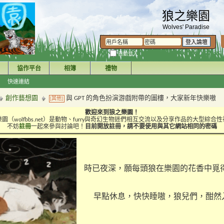
狼之樂園
Wolves' Paradise
自動登入
協作平台
相簿
禮物
快速連結
創作藝想園
與 GPT 的角色扮演游戲附帶的圖樓，大家新年快樂嗷
[其他]
歡迎來到狼之樂園！
園（wolfbbs.net）是動物、furry與奇幻生物迷們相互交流以及分享作品的大型綜合
不妨
註冊
一起來參與討論吧！
目前開放註冊，請不要使用與其它網站相同的密碼
時已夜深，願每頭狼在樂園的花香中覓
早點休息，快快睡嗷，狼兒們，酣然