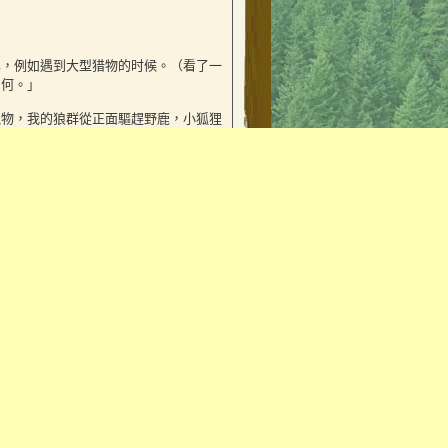
单，例如遇到大型猎物的时候。（看了一
如何。」
獵物，我的狼群從正面驅趕野鹿，小狐狸
最後攻擊。」
猛地从草丛中跃出，动作如闪电般迅速，
，用最后一击彻底终结了它的反抗。空气
語言后他會隨機編寫不同文化的故事。
の『風が歌う場所』のことですよね？
？」
陣子文字解謎游戲后，要喚醒這個古物，
比，眼睛镶嵌着两颗闪烁的蓝色宝石，仿