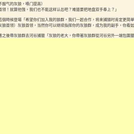
不服气的灰狼，嗓门提高）
首领！就算他强，我们也不能这样认怂吧？难道要把地盘双手奉上？」
這個時候登場「希望你们加入我的狼群，我们一起合作，将来捕猎时肯定更简
灰狼首领）灰狼首领，当然你可以继续指挥你的灰狼群，成为我的副手，你看
應之後帶灰狼群去河谷捕獵「灰狼的老大，你帶著灰狼群從河谷另外一端包圍
看著，説不定有大餐留給你。灰狼老大當你咬住野鹿脖子，我會剛好追上補上
鹿挣扎着冲向河谷中央的空隙，试图奋力一搏，但灰狼首领早已等候多时。他
利的牙齿狠狠地咬住野鹿的脖子！
王的身影在月光下如同一道疾风，双目锐利如刀，一跃而起，精准地扑向野鹿
只剩下风声与猎物倒地的沉重声响。
受完獵物之後，睡了一覺，
請 GPT 改用日語寫故事，這裏很重要，因爲切換
語のタイトル：「狼王と子ギツネ、風の谷で」
ギツネは目をキラキラさせながら言った。
狼王さま、朝早いですねぇ。今日はどこに行くんですか？あ、風の谷って、あ
だかとっても神秘的！狼王さま、きっと特別な力が見つかるんじゃないですか
應之後，就去冒險吧。在風の谷的古樹下挖出古代遺跡，是某種信物。玩了一
然我只會狼嚎了。
天长嚎，声音低沉而悠远：「嗷——————！！」
白色的光芒逐渐散去，一尊青铜色的狼形雕像赫然出现在树根间。雕像威严无