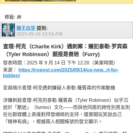
標籤:
無
狼王白牙
提到:
2025-09-16
10:54 AM
查理·柯克（Charlie Kirk）遇刺案：嫌犯泰勒·罗宾森
（Tyler Robinson）据报是兽迷（Furry)
發表時間：2025 年 9 月 14 日 下午 12:20（美東時間）
来源：
https://nypost.com/2025/09/14/us-new...rt-for-
bidden/
官員暗示查理·柯克遇刺嫌疑人泰勒·羅賓森的作案動機
涉嫌刺殺查理·柯克的泰勒·羅賓森（Tyler Robinson）似乎沉
迷於「獸迷」（furries）文化——而與他同居的跨性別男友則
在社群媒體上表達對拜登總統的支持，還曾開玩笑說自己
「精神有病」，根據兩人相關帳號的發文顯示。