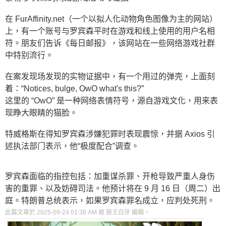
在 FurAffinity.net（一个以拟人化动物角色图像为主的网站）
上，有一个账号与罗宾森平时在游戏和线上使用的用户名相
符。朋友们告诉《每日邮报》，该网站在一些网络游戏社群
中特别流行。
在案发现场发现的实物证据中，有一个用过的弹壳，上面刻
着：“Notices, bulge, OwO what's this?”
这里的 “OwO” 是一种网络表情符号，源自游戏文化，用来表
现睁大眼睛的猫脸。
特威格斯在得知罗宾森涉嫌犯罪时表现震惊，并据 Axios 引
述执法部门表示，他“极度配合”调查。
罗宾森面临的指控包括：加重谋杀罪、开枪导致严重人身伤
害的重罪、以及妨碍司法。他预计将在 9 月 16 日（周二）出
庭。特朗普总统表示，如果罗宾森罪名成立，应判处死刑。
此篇文章於 2025-09-24
01:38 AM
被 狼王白牙 編輯。