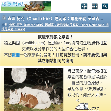
查理·柯克（Charlie Kirk）遇刺案：嫌犯泰勒·罗宾森（Tyler Robinson）据报是兽迷（Furry)
主題:
查理·柯克（Charlie Kirk）遇刺案：嫌犯泰勒·罗宾森（Tyler Robinson）据
报是兽迷（Furry)
歡迎來到狼之樂園！
狼之樂園（wolfbbs.net）是動物、furry與奇幻生物迷們相互
交流以及分享作品的大型綜合性社群。
不妨
註冊
一起來參與討論吧！
目前開放註冊，請不要使用與
其它網站相同的密碼
時已夜深，願每頭狼在
樂園的花香中覓得屬於
自己的月色原野，
早點休息，快快睡嗷，
狼兒們，酣然入夢鄉。
zzZZZ