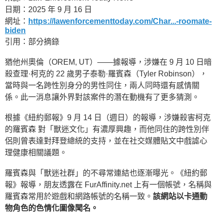
日期：2025 年 9 月 16 日
網址：
https://lawenforcementtoday.com/Char...-roomate-
biden
引用：部分摘錄
猶他州奧倫（OREM, UT）——據報導，涉嫌在 9 月 10 日暗
殺查理·柯克的 22 歲男子泰勒·羅賓森（Tyler Robinson），
當時與一名跨性別身分的男性同住，兩人同時還有感情關
係。此一消息讓外界對該案件的潛在動機有了更多猜測。
根據《紐約郵報》9 月 14 日（週日）的報導，涉嫌殺害柯克
的羅賓森 對「獸迷文化」有濃厚興趣，而他同住的跨性別伴
侶則曾表達對拜登總統的支持，並在社交媒體貼文中戲謔心
理健康相關議題。
羅賓森與「獸迷社群」的不尋常連結也逐漸曝光。《紐約郵
報》報導，朋友透露在 FurAffinity.net 上有一個帳號，名稱與
羅賓森常用於遊戲和網路帳號的名稱一致。
該網站以卡通動
物角色的色情化圖像聞名。