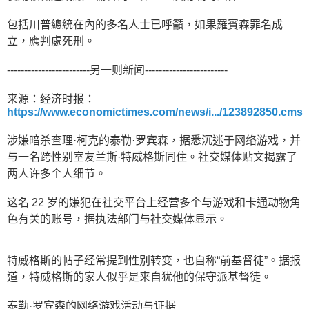
包括川普總統在內的多名人士已呼籲，如果羅賓森罪名成
立，應判處死刑。
------------------------另一则新闻------------------------
来源：经济时报：
https://www.economictimes.com/news/i.../123892850.cms
涉嫌暗杀查理·柯克的泰勒·罗宾森，据悉沉迷于网络游戏，并
与一名跨性别室友兰斯·特威格斯同住。社交媒体贴文揭露了
两人许多个人细节。
这名 22 岁的嫌犯在社交平台上经营多个与游戏和卡通动物角
色有关的账号，据执法部门与社交媒体显示。
特威格斯的帖子经常提到性别转变，也自称“前基督徒”。据报
道，特威格斯的家人似乎是来自犹他的保守派基督徒。
泰勒·罗宾森的网络游戏活动与证据