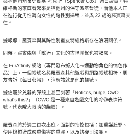
據猶他州州長史賓塞·考克斯（Spencer Cox）週日證實，特
維格斯的家庭看起來是猶他州的保守派基督徒，而他本人正
在進行從男性轉向女性的跨性別過程，並與 22 歲的羅賓森交
往。
據報導，羅賓森與其跨性別室友特維格斯存在浪漫關係。
同時，羅賓森與「獸迷」文化的古怪聯繫也被揭露。
在 FurAffinity 網站（專門發布擬人化卡通動物角色的情色作
品）上，一個帳號名與羅賓森其他遊戲與網路帳號相符，朋
友告訴《每日郵報》，這應該就是他的帳號。
據信屬於兇器的彈殼上甚至刻著「Notices, bulge, OwO
what’s this?」（OWO 是一種來自遊戲文化的冷僻表情符
號，代表瞪大眼睛的貓臉）。
羅賓森將於週二首次出庭，面對的指控包括：加重謀殺罪、
使用槍械造成嚴重傷害的重罪，以及妨礙司法罪。