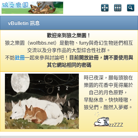
vBulletin 訊息
歡迎來到狼之樂園！
狼之樂園（wolfbbs.net）是動物、furry與奇幻生物迷們相互
交流以及分享作品的大型綜合性社群。
不妨
註冊
一起來參與討論吧！
目前開放註冊，請不要使用與
其它網站相同的密碼
時已夜深，願每頭狼在
樂園的花香中覓得屬於
自己的月色原野，
早點休息，快快睡嗷，
狼兒們，酣然入夢鄉。
zzZZZ