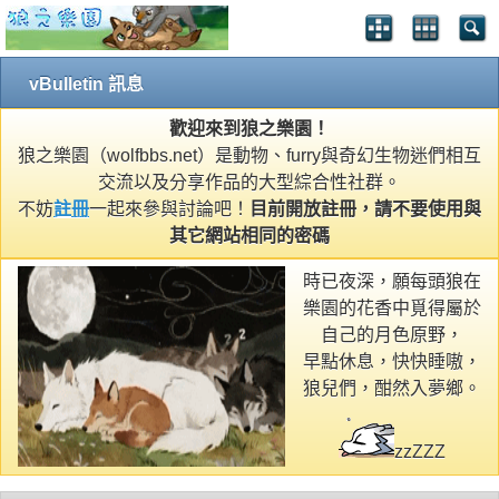
vBulletin 訊息
歡迎來到狼之樂園！
狼之樂園（wolfbbs.net）是動物、furry與奇幻生物迷們相互
交流以及分享作品的大型綜合性社群。
不妨
註冊
一起來參與討論吧！
目前開放註冊，請不要使用與
其它網站相同的密碼
時已夜深，願每頭狼在
樂園的花香中覓得屬於
自己的月色原野，
早點休息，快快睡嗷，
狼兒們，酣然入夢鄉。
zzZZZ