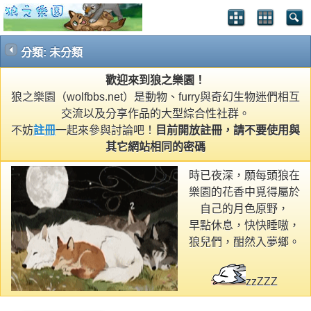
分類: 未分類
歡迎來到狼之樂園！
狼之樂園（wolfbbs.net）是動物、furry與奇幻生物迷們相互
交流以及分享作品的大型綜合性社群。
不妨
註冊
一起來參與討論吧！
目前開放註冊，請不要使用與
其它網站相同的密碼
時已夜深，願每頭狼在
樂園的花香中覓得屬於
自己的月色原野，
早點休息，快快睡嗷，
狼兒們，酣然入夢鄉。
zzZZZ