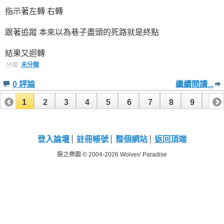
指示著左轉 右轉
跟著追蹤 本來以為巷子盡頭的死路就是終點
結果又迴轉
分類:
未分類
0 評論
繼續閱讀...
1
2
3
4
5
6
7
8
9
10
11
12
13
14
15
16
登入論壇
註冊帳號
整個網站
返回頂端
狼之樂園 © 2004-2026 Wolves' Paradise