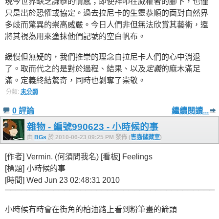
現今世界缺乏謙恭的情感；即使拜叩在威權者的腳下，也僅
只是出於恐懼或協定。過去拉尼卡的生靈恭順的面對自然界
多歧而驚異的崇高威嚴。今日人們非但無法欣賞其藝術，還
將其視為用來塗抹他們記號的空白帆布。
緩慢但無疑的，我們推崇的理念自拉尼卡人們的心中消退
了。取而代之的是對於過程、結果、以及
定義
的麻木滿足
滿。定義終結驚奇，同時也剝奪了崇敬。
分類:
未分類
0 評論
繼續閱讀...
雜物 - 編號990623 - 小時候的事
由
BGs
於 2010-06-23 09:25 PM 發佈 (
害蟲儲藏室
)
[作者] Vermin. (何須問我名) [看板] Feelings
[標題] 小時候的事
[時間] Wed Jun 23 02:48:31 2010
───────────────────────────────────────
小時候有時會在街角的柏油路上看到粉筆畫的箭頭