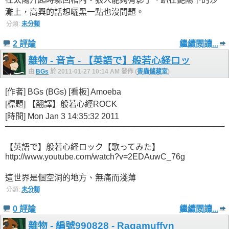
灘上，高興的話想曬黑一點也沒問題。
分類:
未分類
2 評論
繼續閱讀...
雜物 - 音言 - 【英語で】般若心経ロッ
由
BGs
於 2011-01-27 10:14 AM 發佈 (
害蟲儲藏室
)
[作者] BGs (BGs) [看板] Amoeba
[標題] 【翻譯】般若心經ROCK
[時間] Mon Jan 3 14:35:32 2011
───────────────────────────────────────
【英語で】般若心経ロック【歌ってみた】
http://www.youtube.com/watch?v=2EDAuwC_76g
這世界是個空洞的地方、無痛而淺薄
分類:
未分類
0 評論
繼續閱讀...
雜物 - 編號990828 - Ragamuffyn