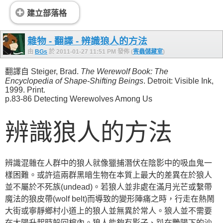
建立部落格
雜物 - 翻譯 - 辨識狼人的方法
由
BGs
於 2011-01-27 11:51 PM 發佈 (
害蟲儲藏室
)
翻譯自 Steiger, Brad.
The Werewolf Book: The
Encyclopedia of Shape-Shifting Beings
. Detroit: Visible Ink,
1999. Print.
p.83-86 Detecting Werewolves Among Us
辨識狼人的方法
辨識混雜在人群中的狼人就像獵捕潛伏在陰影中的吸血鬼一
樣困難。或許這兩群黑暗生物在本質上最大的差異在於狼人
並不屬於不死族(undead)。若狼人並非處在滿月光芒或繫帶
魔法的狼皮帶(wolf belt)而導致的變形陣痛之時，行走在熱鬧
大街或寧靜鄉村小道上的狼人並無異於常人。狼人並不需要
在太陽升起時躲回棺內。狼人能夠有影子、趴在艷陽下的沙