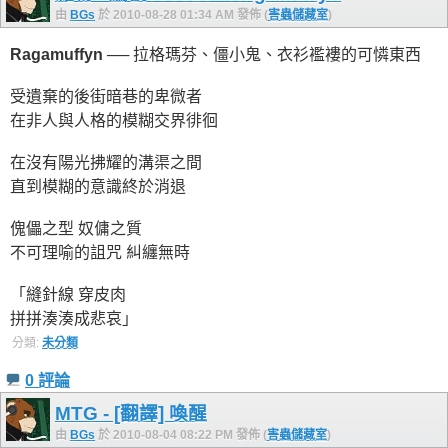
由
BGs
於 2010-08-28 01:34 AM 發佈 (
害蟲儲藏室
)
Ragamuffyn
── 拉格瑪芬、僵小鬼、衣衫襤褸的可憐東西
受遺棄的後街暗巷的卑微者
在非人與人格的模糊交界徘徊
在沒有陽光拂耀的溝渠之間
直到模糊的意識終於消退
傀儡之型 奴傭之質
不可理喻的詛咒 糾纏無時
「縫針線 穿皮肉
拼拼湊湊成悲哀」
分類:
未分類
0 評論
MTG - [翻譯] 喚醒
由
BGs
於 2010-08-04 08:22 PM 發佈 (
害蟲儲藏室
)